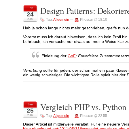
Design Patterns: Dekorier
Feb
24
2009
Tag:
Allgemein
—
Phoscur @ 18:10
Hab ja schon lange nichts mehr geschrieben, greife nun 
Vorerst muss ich darauf hinweisen, dass ich kein Profi bin
Lehrbuch, ich versuche nur etwas auf meine Weise klar 
Einleitung der
GoF
:
Favorisiere Zusammensetzun
Vererbung
sollte für jeden, der schon mal ein paar Klassen
ein wenig schwieriger. Die wichtigste Rolle spielt hier der
D
Vergleich PHP vs. Python
Jan
25
2009
Tag:
Allgemein
—
Phoscur @ 22:55
Dieser Artikel ist mittlerweile veraltet. Für eine neuere Ve
blog.pheelgood.net/2011/05/31/javascript-nodejs-vs-php-v