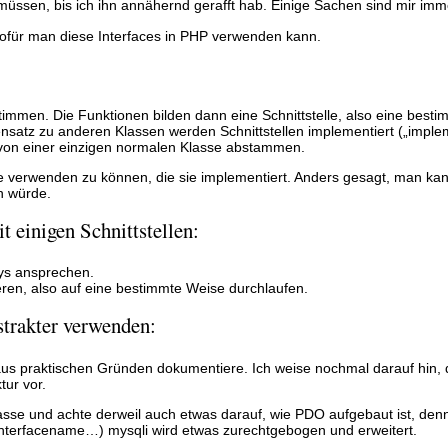
sen, bis ich ihn annähernd gerafft hab. Einige Sachen sind mir imme
wofür man diese Interfaces in PHP verwenden kann.
immen. Die Funktionen bilden dann eine Schnittstelle, also eine besti
atz zu anderen Klassen werden Schnittstellen implementiert („imple
 von einer einzigen normalen Klasse abstammen.
e verwenden zu können, die sie implementiert. Anders gesagt, man kan
n würde.
t einigen Schnittstellen:
ays ansprechen.
rieren, also auf eine bestimmte Weise durchlaufen.
bstrakter verwenden:
 aus praktischen Gründen dokumentiere. Ich weise nochmal darauf hin, 
tur vor.
asse und achte derweil auch etwas darauf, wie PDO aufgebaut ist, den
Interfacename…) mysqli wird etwas zurechtgebogen und erweitert.