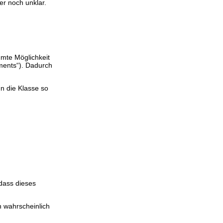
r noch unklar.
mmte Möglichkeit
ments“). Dadurch
n die Klasse so
dass dieses
n wahrscheinlich