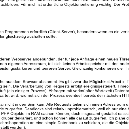
hbilden. Für mich ist ordentliche Objektorientierung wichtig. Der Pro
 Programmen erfordlich (Client-Server), besonders wenn es ein verte
r gleichzeitig aushalten sollte.
nderen Webserver angebunden, der für jede Anfrage einen neuen Thre
einen eigenen Adressraum, teil sich keinen Arbeitsspeicher mit den and
eistungsstärkeren und teureren Server. Gleichzeitig konkurieren die T
lche aus dem Browser abstammt. Es gibt zwar die Möglichkeit Arbeit in
g sein. Die Verarbeitung von Requests erfolgt ereignisgesteuert, Time
äuft (ein einziger Prozess). Abfragen mit verknüpfter Wartezeit (Datenb
tet wird, widmet sich der Prozess eventuell bereits der nächsten HT
gar nicht in den Sinn kam: Alle Requests teilen sich einen Adressraum 
e zugreifen. Deadlocks sind relativ unproblematisch, weil eh nur eine 
 für PHP Objekte im RAM cachen können, doch insgesamt gestaltet es sic
drüber deklariert, und schon können alle darauf zugreifen. Ich plane 
hreiboperation an eine simple Datenbank zu schicken, die die Objekte 
stellt werden).