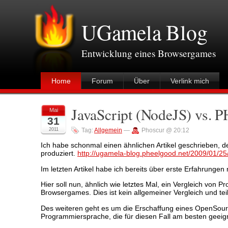
UGamela Blog
Entwicklung eines Browsergames
Home
Forum
Über
Verlink mich
JavaScript (NodeJS) vs. P
Mai
31
2011
Tag:
Allgemein
—
Phoscur @ 20:12
Ich habe schonmal einen ähnlichen Artikel geschrieben, der
produziert.
http://ugamela-blog.pheelgood.net/2009/01/2
Im letzten Artikel habe ich bereits über erste Erfahrung
Hier soll nun, ähnlich wie letztes Mal, ein Vergleich von 
Browsergames. Dies ist kein allgemeiner Vergleich und tei
Des weiteren geht es um die Erschaffung eines OpenSource
Programmiersprache, die für diesen Fall am besten geeign