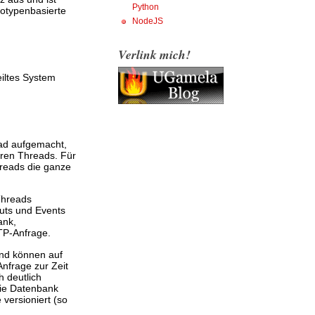
Python
totypenbasierte
NodeJS
Verlink mich!
iltes System
ad aufgemacht,
eren Threads. Für
hreads die ganze
 Threads
outs und Events
ank,
TP-Anfrage.
und können auf
Anfrage zur Zeit
h deutlich
die Datenbank
versioniert (so