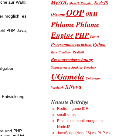
MySQL
NodeJS
ache zur Wahl:
MySQL Prozedur
OOP
ORM
OGame
er möglich, es
Phlame
Phlame
wohl PHP, Java,
Engine
PHP
Planet
Programmiersprachen
Python
Race Condition
Realistik
Ressourcenberechnung
Sonnensystem
Struktur
Template
Aufgaben
UGamela
Universum
XNova
Vergleich
e Entwicklung.
Neueste Beiträge
Redis, ingame IDE
small steps
Erste Implementierungen mit
NodeJS
wäre und PHP
JavaScript (NodeJS) vs. PHP vs.
z aus und ist