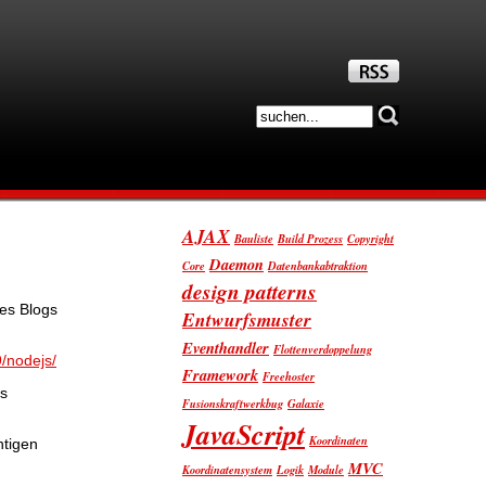
AJAX
Bauliste
Build Prozess
Copyright
Daemon
Core
Datenbankabtraktion
design patterns
nes Blogs
Entwurfsmuster
Eventhandler
Flottenverdoppelung
/nodejs/
Framework
Freehoster
es
Fusionskraftwerkbug
Galaxie
JavaScript
Koordinaten
htigen
MVC
Koordinatensystem
Logik
Module