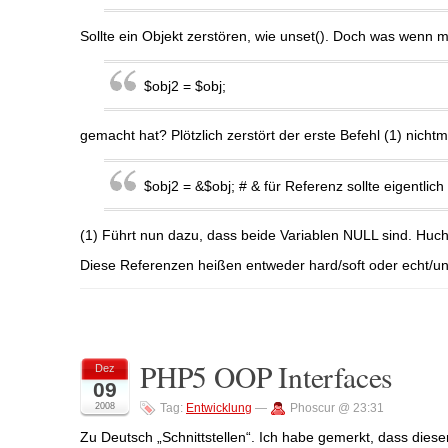
Sollte ein Objekt zerstören, wie unset(). Doch was wenn 
$obj2 = $obj;
gemacht hat? Plötzlich zerstört der erste Befehl (1) nicht
$obj2 = &$obj; # & für Referenz sollte eigentlich 
(1) Führt nun dazu, dass beide Variablen NULL sind. Huc
Diese Referenzen heißen entweder hard/soft oder echt/un
PHP5 OOP Interfaces
Dez
09
2008
Tag:
Entwicklung
—
Phoscur @ 23:31
Zu Deutsch „Schnittstellen“. Ich habe gemerkt, dass dieser B