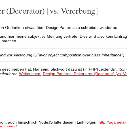
er (Decorator) [vs. Vererbung]
den Gedanken etwas über Design Patterns zu schreiben wieder auf.
 und hier meine subjektive Meinung vertrete. Dies wird also kein Eintr
zu machen.
g vor Vererbung („Favor object composition over class inheritance“)
 geschrieben hat, klar sein; Stichwort dazu ist (in PHP) „extends“.
Komp
ekorierer
.
Weiterlesen „Design Patterns: Dekorierer (Decorator) [vs. V
rsion, auch hinsichtlich NodeJS bitte diesem Link folgen:
http://ugamela-
s-python/