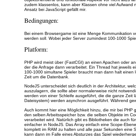
zudem klassenlos, kann aber Klassen ohne viel Aufwand nac
Ansatz bei JavaScript gefällt mir.
Bedingungen:
Bei einem Browsergame ist eine Menge Kommunikation von
werden soll. Wobei jeder Server zumindest 100-1000 Spiele
Platform:
PHP wird meist über (FastCGI) an einen Apachen oder a
der die Anfrage dann verarbeitet. Ein Thread hat jeweils 
100-1000 simultane Spieler braucht man dann halt einen l
Zeit um die Datenbank.
NodeJS unterscheidet sich deutlich in der Architektur, we
auszulagern, die sollte aber normalerweise nicht notwendi
werden von einer Schleife ausgeführt, die die ganze Zeit l
Dateisystem) werden asynchron ausgeführt. Während gewar
Auch kommt hier eine Möglichkeit hinzu, die mir bei PHP 
den selben Arbeitsspeicher bzw. die selben Objekte im Cod
verarbeitet wird. Natürlich gibt es Bibliotheken die auch
einfacher in NodeJS. Das Array einfach eine Scope-Ebene 
komplett im RAM zu halten und alle paar Sekunden eine Sc
kann dann im Falle eines Absturzes das Spiel wiederherge