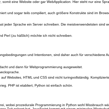
er, somit eine Website oder gar WebApplication. Hier steht nur eine Spr
miert und sogar teils compiliert, auch größere Konstrukte sind im Brows
in fast jeder Sprache ein Server schreiben. Die meistverwendetsten sind 
d Perl (zu häßlich) möchte ich nicht schreiben.
ungsbedingungen und Intentionen, sind daher auch für verschiedene 
edacht und dann für Webprogrammierung ausgeweitet.
zwecksprache.
 auf Websites, HTML und CSS sind nicht turingvollständig. Kompliziert
ieg. PHP ist etabliert, Python ist einfach schön.
le drei, wobei prozedurale Programmierung in Python wohl Missbrauch 
langer Zeit gelernt hat. JavaScript kommt mit einem minimalen Wortschat