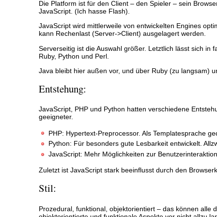
Die Platform ist für den Client – den Spieler – sein Brows
JavaScript. (Ich hasse Flash).
JavaScript wird mittlerweile von entwickelten Engines opti
kann Rechenlast (Server->Client) ausgelagert werden.
Serverseitig ist die Auswahl größer. Letztlich lässt sich 
Ruby, Python und Perl.
Java bleibt hier außen vor, und über Ruby (zu langsam) un
Entstehung:
JavaScript, PHP und Python hatten verschiedene Entsteh
geeigneter.
PHP: Hypertext-Preprocessor. Als Templatesprache g
Python: Für besonders gute Lesbarkeit entwickelt. All
JavaScript: Mehr Möglichkeiten zur Benutzerinteraktion
Zuletzt ist JavaScript stark beeinflusst durch den Browserkr
Stil:
Prozedural, funktional, objektorientiert – das können al
objektorientierte und funktionale Aspekte vor nicht allzu 