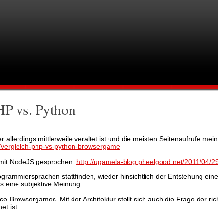
HP vs. Python
 allerdings mittlerweile veraltet ist und die meisten Seitenaufrufe mei
5/vergleich-php-vs-python-browsergame
en mit NodeJS gesprochen:
http://ugamela-blog.pheelgood.net/2011/04/29
Programmiersprachen stattfinden, wieder hinsichtlich der Entstehung ein
ls eine subjektive Meinung.
-Browsergames. Mit der Architektur stellt sich auch die Frage der ric
et ist.