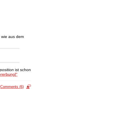
ag wie aus dem
osition
ist schon
ererbung]“
Comments (6)