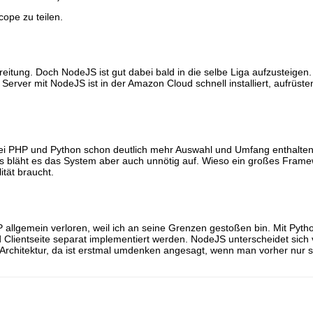
cope zu teilen.
breitung. Doch NodeJS ist gut dabei bald in die selbe Liga aufzusteige
rver mit NodeJS ist in der Amazon Cloud schnell installiert, aufrüsten
bei PHP und Python schon deutlich mehr Auswahl und Umfang enthalten
eits bläht es das System aber auch unnötig auf. Wieso ein großes Fra
tät braucht.
 allgemein verloren, weil ich an seine Grenzen gestoßen bin. Mit Python
Clientseite separat implementiert werden. NodeJS unterscheidet sich v
Architektur, da ist erstmal umdenken angesagt, wenn man vorher nur 