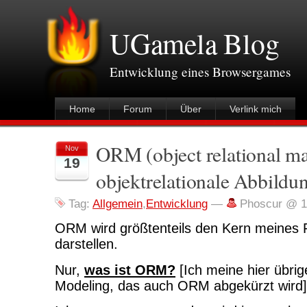
UGamela Blog
Entwicklung eines Browsergames
Home
Forum
Über
Verlink mich
ORM (object relational m
Nov
19
objektrelationale Abbildu
Tag:
Allgemein
,
Entwicklung
—
Phoscur @ 1
ORM wird größtenteils den Kern meines
darstellen.
Nur,
was ist ORM?
[Ich meine hier übrig
Modeling, das auch ORM abgekürzt wird]