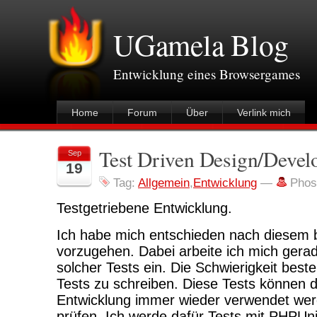
UGamela Blog
Entwicklung eines Browsergames
Home
Forum
Über
Verlink mich
Test Driven Design/Deve
Sep
19
Tag:
Allgemein
,
Entwicklung
—
Phos
Testgetriebene Entwicklung.
Ich habe mich entschieden nach diesem
vorzugehen. Dabei arbeite ich mich gerad
solcher Tests ein. Die Schwierigkeit besteh
Tests zu schreiben. Diese Tests können
Entwicklung immer wieder verwendet we
prüfen. Ich werde dafür Tests mit PHPUni