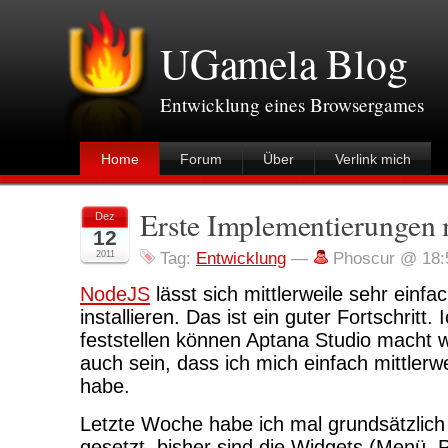
UGamela Blog
Entwicklung eines Browsergames
Home
Forum
Über
Verlink mich
Erste Implementierungen
Dez
12
2011
Tag:
Entwicklung
—
Phoscur @ 18:
NodeJS
lässt sich mittlerweile sehr einf
installieren. Das ist ein guter Fortschritt.
feststellen können Aptana Studio macht w
auch sein, dass ich mich einfach mittlerw
habe.
Letzte Woche habe ich mal grundsätzlich
gesetzt, bisher sind die Widgets (Menü, 