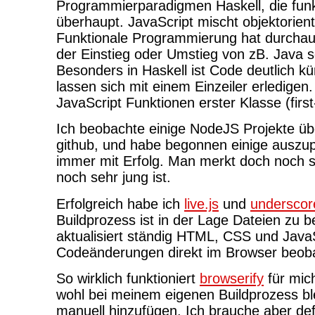
Programmierparadigmen Haskell, die fun
überhaupt. JavaScript mischt objektorienti
Funktionale Programmierung hat durchau
der Einstieg oder Umstieg von zB. Java s
Besonders in Haskell ist Code deutlich kü
lassen sich mit einem Einzeiler erledigen.
JavaScript Funktionen erster Klasse (first
Ich beobachte einige NodeJS Projekte übe
github, und habe begonnen einige auszupr
immer mit Erfolg. Man merkt doch noch 
noch sehr jung ist.
Erfolgreich habe ich
live.js
und
underscor
Buildprozess ist in der Lage Dateien zu b
aktualisiert ständig HTML, CSS und Java
Codeänderungen direkt im Browser beob
So wirklich funktioniert
browserify
für mich
wohl bei meinem eigenen Buildprozess bl
manuell hinzufügen. Ich brauche aber defi