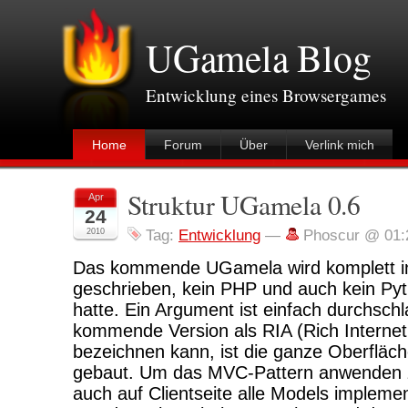
UGamela Blog
Entwicklung eines Browsergames
Home
Forum
Über
Verlink mich
Struktur UGamela 0.6
Apr
24
2010
Tag:
Entwicklung
—
Phoscur @ 01:
Das kommende UGamela wird komplett in
geschrieben, kein PHP und auch kein Pyt
hatte. Ein Argument ist einfach durchsch
kommende Version als RIA (Rich Internet 
bezeichnen kann, ist die ganze Oberfläch
gebaut. Um das MVC-Pattern anwenden 
auch auf Clientseite alle Models implement