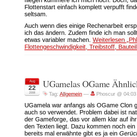
fliegen kümmere ich mich noch. Doch, das
Flottenstart einfach komplett verpufft fin
seltsam.
Auch wenn dies einige Rechenarbeit ers
ich das ändern. Zudem finde ich man sol
etwas variabler machen.
Weiterlesen „Ph
Flottengeschwindigkeit, Treibstoff, Bauteil
UGamelas OGame Ähnlich
Aug
22
2008
Tag:
Allgemein
—
Phoscur @ 04:03
UGamela war anfangs als OGame Clon ge
auch so verwendet. Problem dabei ist nat
der Gameforge, das vor allem klar auf ih
den Texten liegt. Dazu kommen noch ein 
bereits mal erwähnte gibt es ja ein
Gerüc