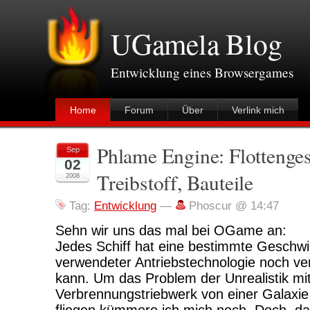
UGamela Blog
Entwicklung eines Browsergames
Home
Forum
Über
Verlink mich
Phlame Engine: Flottenge
Sep
02
Treibstoff, Bauteile
2008
Tag:
Entwicklung
—
Phoscur @ 14:47
Sehn wir uns das mal bei OGame an:
Jedes Schiff hat eine bestimmte Geschwin
verwendeter Antriebstechnologie noch ve
kann. Um das Problem der Unrealistik mi
Verbrennungstriebwerk von einer Galaxie